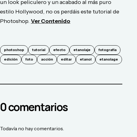
un look peliculero y un acabado al más puro
estilo Hollywood, no os perdáis este tutorial de
Photoshop.
Ver Contenido
photoshop
tutorial
efecto
etanolaje
fotografía
edición
foto
acción
editar
etanol
etanolage
0
comentario
s
Todavía no hay comentarios.