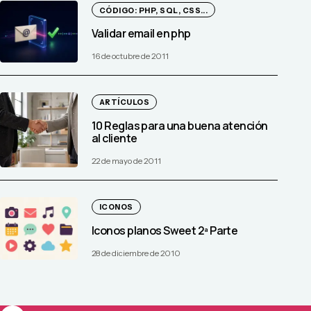
CÓDIGO: PHP, SQL, CSS...
Validar email en php
16 de octubre de 2011
ARTÍCULOS
10 Reglas para una buena atención
al cliente
22 de mayo de 2011
ICONOS
Iconos planos Sweet 2ª Parte
28 de diciembre de 2010