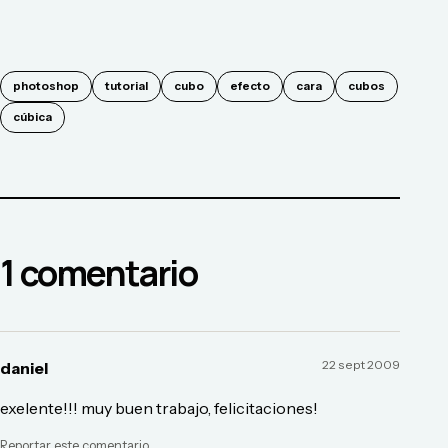
photoshop
tutorial
cubo
efecto
cara
cubos
cúbica
1
comentario
22 sept 2009
daniel
exelente!!! muy buen trabajo, felicitaciones!
Reportar este comentario