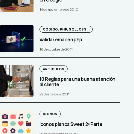
14 de noviembre de 2010
CÓDIGO: PHP, SQL, CSS...
Validar email en php
16 de octubre de 2011
ARTÍCULOS
10 Reglas para una buena atención
al cliente
22 de mayo de 2011
ICONOS
Iconos planos Sweet 2ª Parte