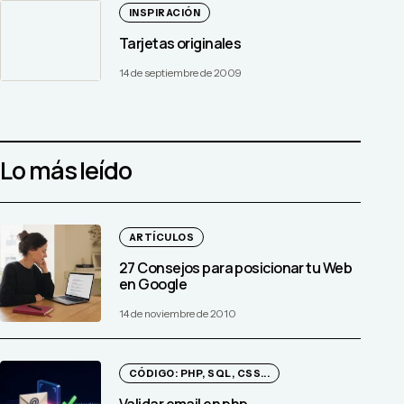
INSPIRACIÓN
Tarjetas originales
14 de septiembre de 2009
Lo más leído
ARTÍCULOS
27 Consejos para posicionar tu Web
en Google
14 de noviembre de 2010
CÓDIGO: PHP, SQL, CSS...
Validar email en php