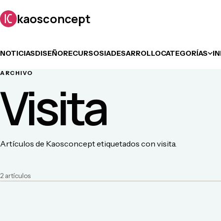
kaosconcept
NOTICIAS
DISEÑO
RECURSOS
IA
DESARROLLO
CATEGORÍAS
I
ARCHIVO
Visita
Artículos de Kaosconcept etiquetados con visita.
2
artículo
s