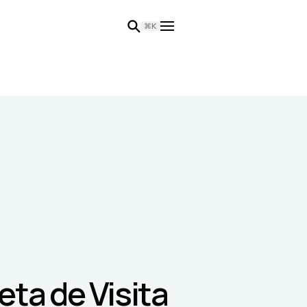
⌘K
ta de Visita