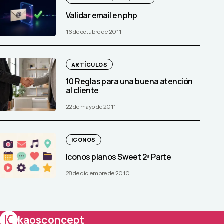
Validar email en php
16 de octubre de 2011
ARTÍCULOS
10 Reglas para una buena atención
al cliente
22 de mayo de 2011
ICONOS
Iconos planos Sweet 2ª Parte
28 de diciembre de 2010
kaosconcept