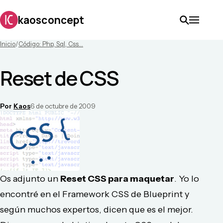
kaosconcept
Inicio
/
Código: Php, Sql, Css...
Reset de CSS
Por
Kaos
6 de octubre de 2009
Os adjunto un
Reset CSS para maquetar
. Yo lo
encontré en el Framework CSS de Blueprint y
según muchos expertos, dicen que es el mejor.