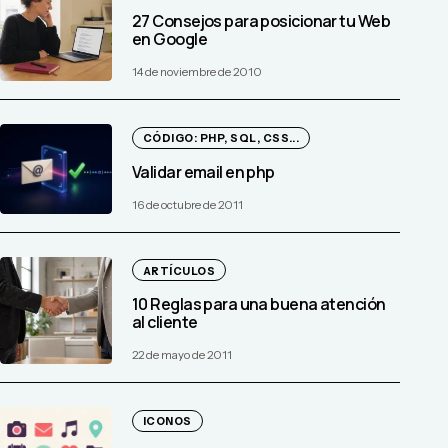
27 Consejos para posicionar tu Web
en Google
14 de noviembre de 2010
CÓDIGO: PHP, SQL, CSS...
Validar email en php
16 de octubre de 2011
ARTÍCULOS
10 Reglas para una buena atención
al cliente
22 de mayo de 2011
ICONOS