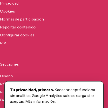
Privacidad
Cookies
Normas de participación
Reportar contenido
Configurar cookies
RSS
Secciones
Diseño
Recursos
Tu privacidad, primero.
Kaosconcept funciona
IA
sin analítica. Google Analytics solo se carga si lo
Desarrollo
aceptas.
Más información
.