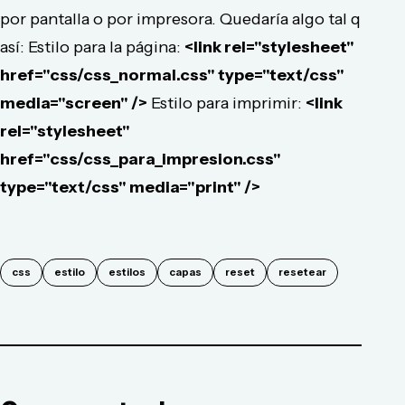
por pantalla o por impresora. Quedaría algo tal q
así: Estilo para la página:
<link rel="stylesheet"
href="css/css_normal.css" type="text/css"
media="screen" />
Estilo para imprimir:
<link
rel="stylesheet"
href="css/css_para_impresion.css"
type="text/css" media="print" />
css
estilo
estilos
capas
reset
resetear