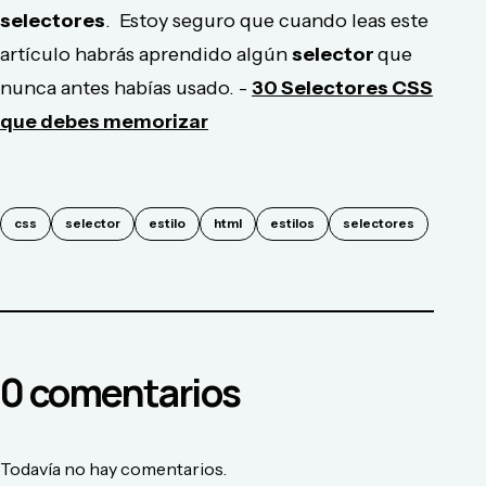
selectores
. Estoy seguro que cuando leas este
artículo habrás aprendido algún
selector
que
nunca antes habías usado. -
30
Selectores CSS
que debes memorizar
css
selector
estilo
html
estilos
selectores
0
comentario
s
Todavía no hay comentarios.