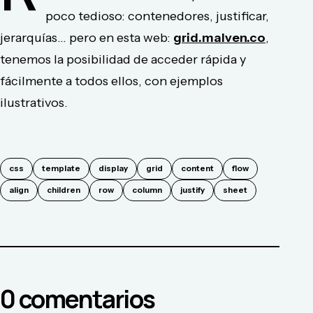
poco tedioso: contenedores, justificar,
jerarquías... pero en esta web:
grid.malven.co
,
tenemos la posibilidad de acceder rápida y
fácilmente a todos ellos, con ejemplos
ilustrativos.
css
template
display
grid
content
flow
align
children
row
column
justify
sheet
0
comentario
s