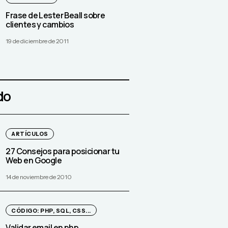
Frase de Lester Beall sobre
clientes y cambios
19 de diciembre de 2011
do
ARTÍCULOS
27 Consejos para posicionar tu
Web en Google
14 de noviembre de 2010
CÓDIGO: PHP, SQL, CSS...
Validar email en php