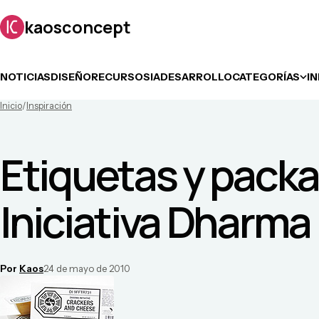
kaosconcept
NOTICIAS
DISEÑO
RECURSOS
IA
DESARROLLO
CATEGORÍAS
I
Inicio
/
Inspiración
Etiquetas y packa
Iniciativa Dharma
Por
Kaos
24 de mayo de 2010