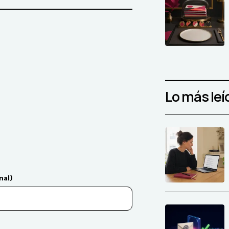
Lo más leí
nal)