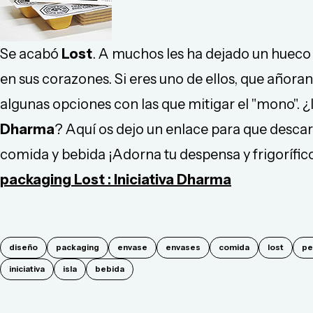
Se acabó
Lost
. A muchos les ha dejado un hueco va
en sus corazones. Si eres uno de ellos, que añoran 
algunas opciones con las que mitigar el "mono". ¿I
Dharma
? Aquí os dejo un enlace para que descar
comida y bebida ¡Adorna tu despensa y frigorífico
packaging Lost
:
Iniciativa Dharma
diseño
packaging
envase
envases
comida
lost
pe
iniciativa
isla
bebida