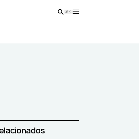
⌘K
relacionados