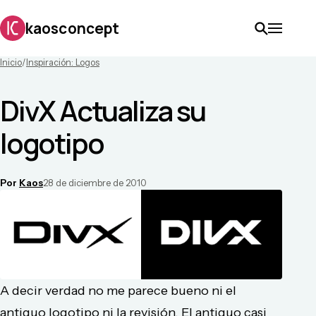
kaosconcept
Inicio
/
Inspiración: Logos
DivX Actualiza su
logotipo
Por
Kaos
28 de diciembre de 2010
A decir verdad no me parece bueno ni el
antiguo logotipo ni la revisión. El antiguo casi