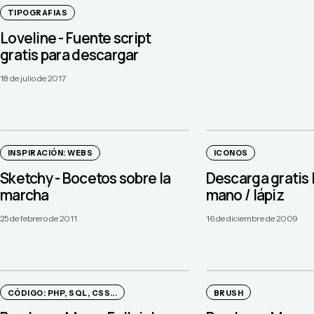
TIPOGRAFIAS
Loveline - Fuente script
gratis para descargar
18 de julio de 2017
INSPIRACIÓN: WEBS
ICONOS
Sketchy - Bocetos sobre la
Descarga gratis 
marcha
mano / lápiz
25 de febrero de 2011
16 de diciembre de 2009
CÓDIGO: PHP, SQL, CSS...
BRUSH