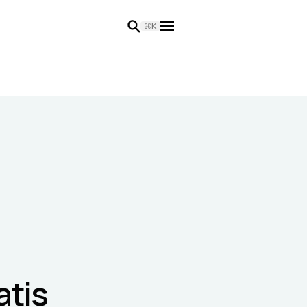
⌘K
atis