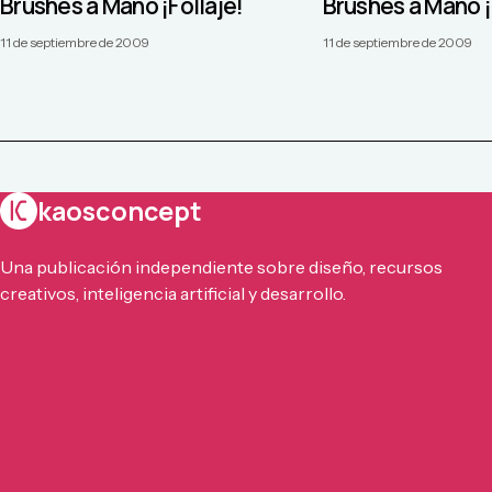
Brushes a Mano ¡Follaje!
Brushes a Mano ¡
11 de septiembre de 2009
11 de septiembre de 2009
kaosconcept
Una publicación independiente sobre diseño, recursos
creativos, inteligencia artificial y desarrollo.