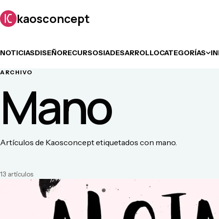
kaosconcept
NOTICIAS
DISEÑO
RECURSOS
IA
DESARROLLO
CATEGORÍAS
I
ARCHIVO
Mano
Artículos de Kaosconcept etiquetados con mano.
13
artículo
s