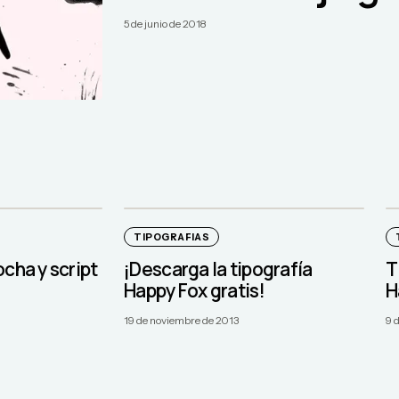
5 de junio de 2018
TIPOGRAFIAS
ocha y script
¡Descarga la tipografía
T
Happy Fox gratis!
H
19 de noviembre de 2013
9 