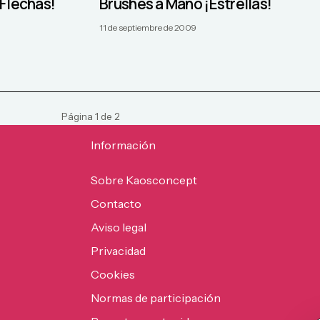
Flechas!
Brushes a Mano ¡Estrellas!
11 de septiembre de 2009
Página
1
de
2
Información
Sobre Kaosconcept
Contacto
Aviso legal
Privacidad
Cookies
Normas de participación