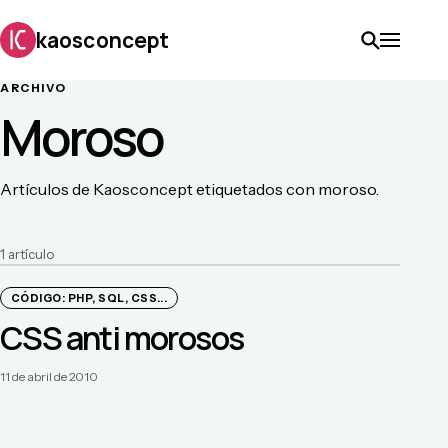
kaosconcept
ARCHIVO
Moroso
Artículos de Kaosconcept etiquetados con moroso.
1
artículo
CÓDIGO: PHP, SQL, CSS...
CSS anti morosos
11 de abril de 2010