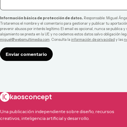
Información básica de protección de datos.
Responsable:
Miguel Ánge
Trataremos el nombre y el comentario para gestionar y publicar tu aportación
prevenir abusos por interés legítimo. El email es opcional, nunca se publica y
alojamiento se presta en la UE y no cedemos estos datos salvo obligación leg
miguel@websmultimedia.com
. Consulta la
información de privacidad
y las
n
Enviar comentario
kaosconcept
Una publicación independiente sobre diseño, recursos
creativos, inteligencia artificial y desarrollo.