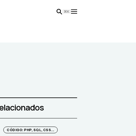
⌘K
relacionados
CÓDIGO: PHP, SQL, CSS...