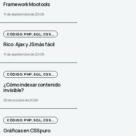
Framework Mootools
11 de septiembre de 2009
CÓDIGO: PHP, SQL, CSS...
Rico: Ajax y JS más fácil
11 de septiembre de 2009
CÓDIGO: PHP, SQL, CSS...
¿Cómo indexar contenido
invisible?
22 de octubre de 2024
CÓDIGO: PHP, SQL, CSS...
Gráficas en CSS puro