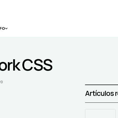
NFO
work CSS
09
Artículos 