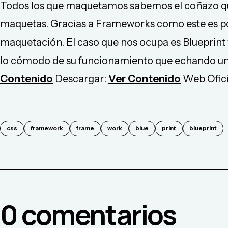
Todos los que maquetamos sabemos el coñazo q
maquetas. Gracias a Frameworks como este es pos
maquetación. El caso que nos ocupa es Blueprint
lo cómodo de su funcionamiento que echando un 
Contenido
Descargar:
Ver Contenido
Web Ofici
css
framework
frame
work
blue
print
blueprint
0
comentario
s