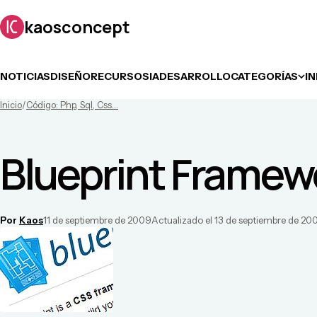
kaosconcept
NOTICIAS
DISEÑO
RECURSOS
IA
DESARROLLO
CATEGORÍAS
I
Inicio
/
Código: Php, Sql, Css...
Blueprint Frame
Por
Kaos
11 de septiembre de 2009
Actualizado el
13 de septiembre de 20