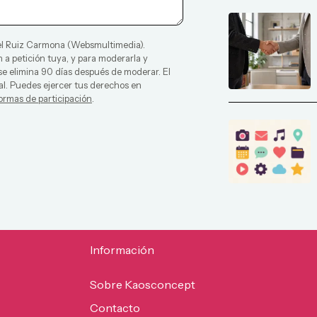
l Ruiz Carmona
(
Websmultimedia
).
 a petición tuya, y para moderarla y
 se elimina 90 días después de moderar. El
al. Puedes ejercer tus derechos en
ormas de participación
.
Información
Sobre Kaosconcept
Contacto