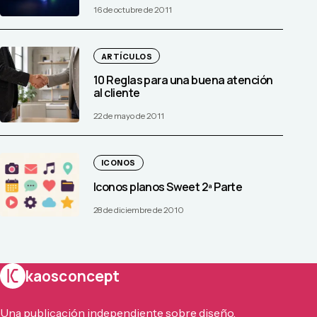
16 de octubre de 2011
ARTÍCULOS
10 Reglas para una buena atención
al cliente
22 de mayo de 2011
ICONOS
Iconos planos Sweet 2ª Parte
28 de diciembre de 2010
kaosconcept
Una publicación independiente sobre diseño,