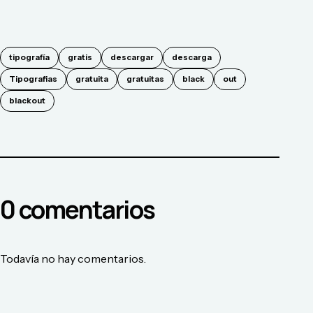
tipografía
gratis
descargar
descarga
Tipografias
gratuita
gratuitas
black
out
blackout
0
comentario
s
Todavía no hay comentarios.