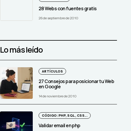
28 Webs con fuentes gratis
26 de septiembre de 2010
Lo más leído
ARTÍCULOS
27 Consejos para posicionar tu Web
en Google
14 de noviembre de 2010
CÓDIGO: PHP, SQL, CSS...
Validar email en php