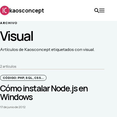
kaosconcept
ARCHIVO
Visual
Artículos de Kaosconcept etiquetados con visual.
2
artículo
s
CÓDIGO: PHP, SQL, CSS...
Cómo instalar Node.js en
Windows
17 de junio de 2012