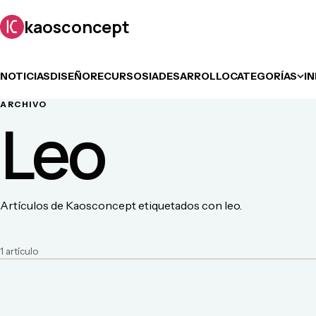
kaosconcept
NOTICIAS
DISEÑO
RECURSOS
IA
DESARROLLO
CATEGORÍAS
I
ARCHIVO
Leo
Artículos de Kaosconcept etiquetados con leo.
1
artículo