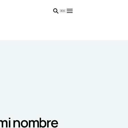
⌘K
 mi nombre