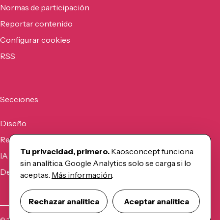
Normas de participación
Reportar contenido
Configurar cookies
RSS
Secciones
Diseño
Recursos
Tu privacidad, primero.
Kaosconcept funciona
IA
sin analítica. Google Analytics solo se carga si lo
Desarrollo
aceptas.
Más información
.
Rechazar analítica
Aceptar analítica
©
2026
Kaosconcept