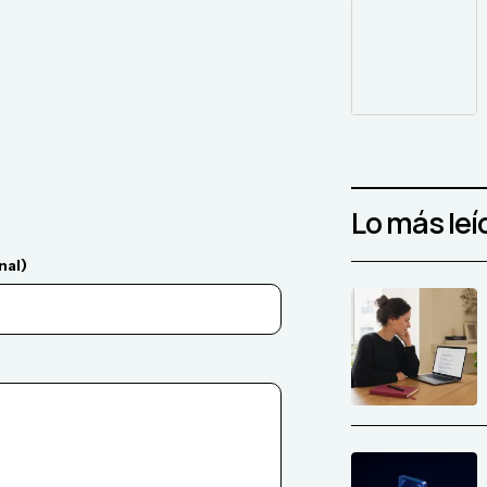
Lo más leí
nal)