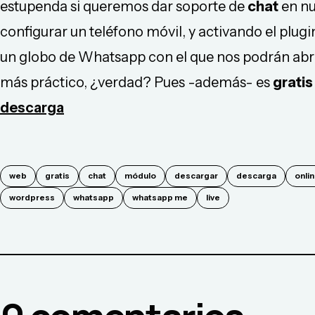
estupenda si queremos dar soporte de
chat
en nu
configurar un teléfono móvil, y activando el plugi
un globo de Whatsapp con el que nos podrán abr
más práctico, ¿verdad? Pues -además- es
gratis
descarga
web
gratis
chat
módulo
descargar
descarga
onli
wordpress
whatsapp
whatsapp me
live