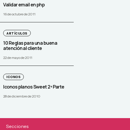
Validar email en php
16 de octubre de 2011
ARTÍCULOS
10 Reglas para una buena
atención al cliente
22 de mayo de 2011
ICONOS
Iconos planos Sweet 2ª Parte
28 de diciembre de 2010
Secciones