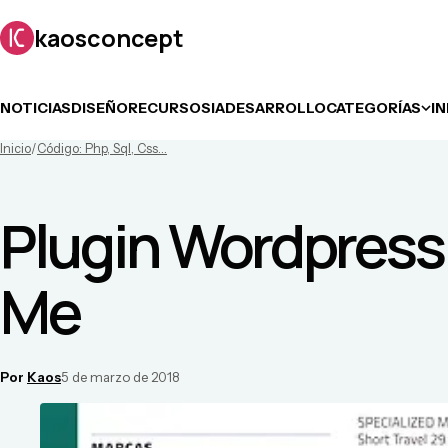
kaosconcept
NOTICIAS
DISEÑO
RECURSOS
IA
DESARROLLO
CATEGORÍAS
I
Inicio
/
Código: Php, Sql, Css...
Plugin Wordpres
Me
Por
Kaos
5 de marzo de 2018