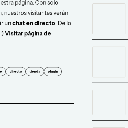
estra página. Con solo
n, nuestros visitantes verán
ir un
chat en directo
. De lo
:)
Visitar página de
ne
directo
tienda
plugin