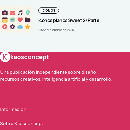
ICONOS
Iconos planos Sweet 2ª Parte
28 de diciembre de 2010
kaosconcept
Una publicación independiente sobre diseño,
recursos creativos, inteligencia artificial y desarrollo.
Información
Sobre Kaosconcept