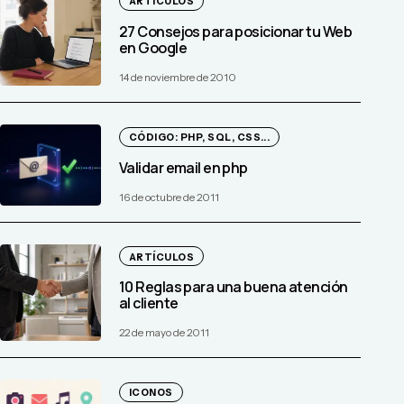
ARTÍCULOS
27 Consejos para posicionar tu Web
en Google
14 de noviembre de 2010
CÓDIGO: PHP, SQL, CSS...
Validar email en php
16 de octubre de 2011
ARTÍCULOS
10 Reglas para una buena atención
al cliente
22 de mayo de 2011
ICONOS