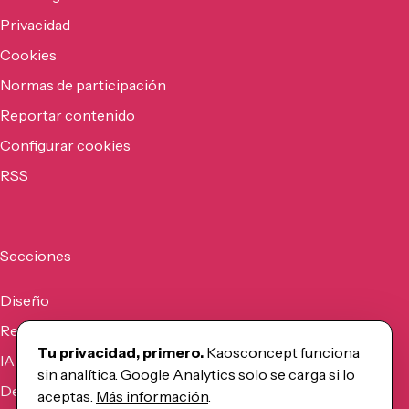
Privacidad
Cookies
Normas de participación
Reportar contenido
Configurar cookies
RSS
Secciones
Diseño
Recursos
Tu privacidad, primero.
Kaosconcept funciona
IA
sin analítica. Google Analytics solo se carga si lo
Desarrollo
aceptas.
Más información
.