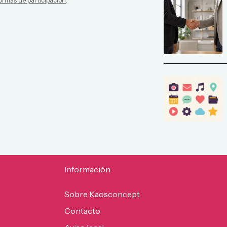
ormas de participación
.
Información
Sobre Kaosconcept
Contacto