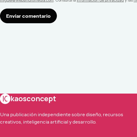
miguel@websmultimedia.com
. Consulta la
información de privacidad
y las
n
Enviar comentario
kaosconcept
Una publicación independiente sobre diseño, recursos
creativos, inteligencia artificial y desarrollo.