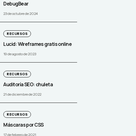
DebugBear
23 de octubre de 2024
RECURSOS
Lucid: Wireframes gratis online
19 de agosto de 2023
RECURSOS
Auditoría SEO: chuleta
21 de diciembre de 2022
RECURSOS
Máscaras por CSS
17 de febrero de 2021