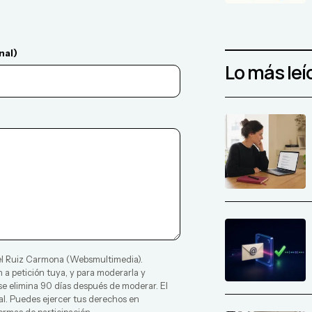
nal)
Lo más leí
l Ruiz Carmona
(
Websmultimedia
).
 a petición tuya, y para moderarla y
 se elimina 90 días después de moderar. El
al. Puedes ejercer tus derechos en