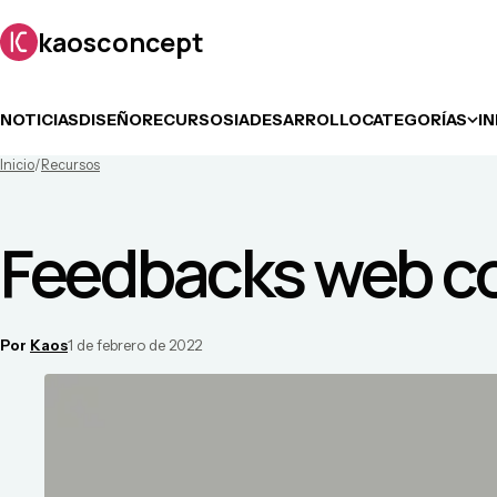
kaosconcept
NOTICIAS
DISEÑO
RECURSOS
IA
DESARROLLO
CATEGORÍAS
I
Inicio
/
Recursos
Feedbacks web co
Por
Kaos
1 de febrero de 2022