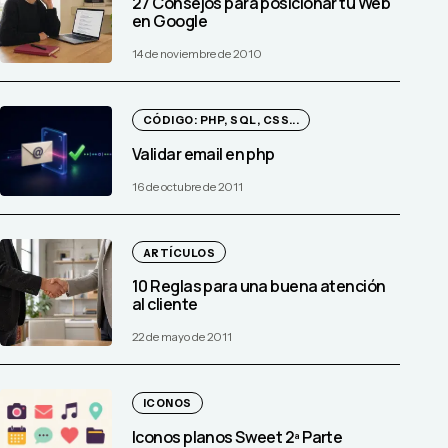
27 Consejos para posicionar tu Web
en Google
14 de noviembre de 2010
CÓDIGO: PHP, SQL, CSS...
Validar email en php
16 de octubre de 2011
ARTÍCULOS
10 Reglas para una buena atención
al cliente
22 de mayo de 2011
ICONOS
Iconos planos Sweet 2ª Parte