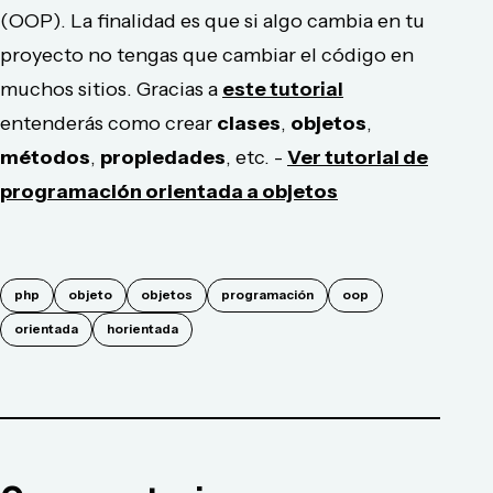
(
OOP
). La finalidad es que si algo cambia en tu
proyecto no tengas que cambiar el código en
muchos sitios. Gracias a
este tutorial
entenderás como crear
clases
,
objetos
,
métodos
,
propiedades
, etc. -
Ver tutorial de
programación orientada a objetos
php
objeto
objetos
programación
oop
orientada
horientada