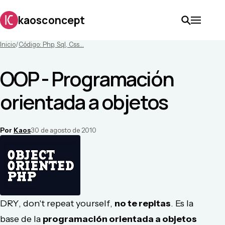
kaosconcept
Inicio
/
Código: Php, Sql, Css...
OOP - Programación
orientada a objetos
Por
Kaos
30 de agosto de 2010
DRY
,
don't repeat yourself
,
no te repitas
. Es la
base de la
programación orientada a objetos