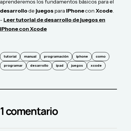
aprenderemos los fundamentos básicos para el
desarrollo
de
juegos
para
iPhone
con
Xcode
.
-
Leer
tutorial
de
desarrollo
de
juegos
en
iPhone
con
Xcode
tutorial
manual
programación
iphone
como
programar
desarrollo
ipad
juegos
xcode
1
comentario