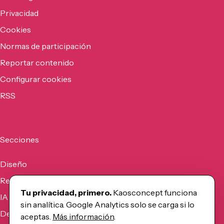
Privacidad
Cookies
Normas de participación
Reportar contenido
Configurar cookies
RSS
Secciones
Diseño
Recursos
Tu privacidad, primero.
Kaosconcept funciona
IA
sin analítica. Google Analytics solo se carga si lo
Desarrollo
aceptas.
Más información
.