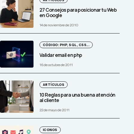
ARTÍCULOS
27 Consejos para posicionar tu Web
en Google
14 de noviembre de 2010
CÓDIGO: PHP, SQL, CSS...
Validar email en php
16 de octubre de 2011
ARTÍCULOS
10 Reglas para una buena atención
al cliente
22 de mayo de 2011
ICONOS