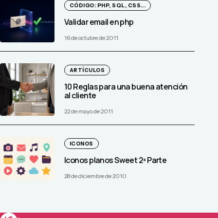
CÓDIGO: PHP, SQL, CSS...
Validar email en php
16 de octubre de 2011
ARTÍCULOS
10 Reglas para una buena atención
al cliente
22 de mayo de 2011
ICONOS
Iconos planos Sweet 2ª Parte
28 de diciembre de 2010