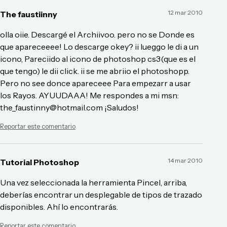
12 mar 2010
The faustiinny
olla oiie. Descargé el Archiivoo. pero no se Donde es
que apareceeee! Lo descarge okey? ii lueggo le di a un
icono, Pareciido al icono de photoshop cs3(que es el
que tengo) le dii click. ii se me abriio el photoshopp.
Pero no see donce apareceee Para empezarr a usar
los Rayos. AYUUDAAA! Me respondes a mi msn:
the_faustinny@hotmail.com ¡Saludos!
Reportar este comentario
14 mar 2010
Tutorial Photoshop
Una vez seleccionada la herramienta Pincel, arriba,
deberías encontrar un desplegable de tipos de trazado
disponibles. Ahí lo encontrarás.
Reportar este comentario