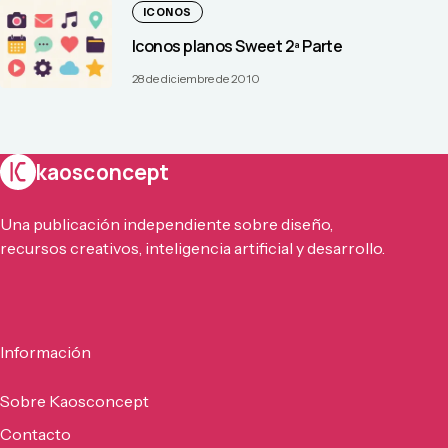
ICONOS
Iconos planos Sweet 2ª Parte
28 de diciembre de 2010
kaosconcept
Una publicación independiente sobre diseño,
recursos creativos, inteligencia artificial y desarrollo.
Información
Sobre Kaosconcept
Contacto