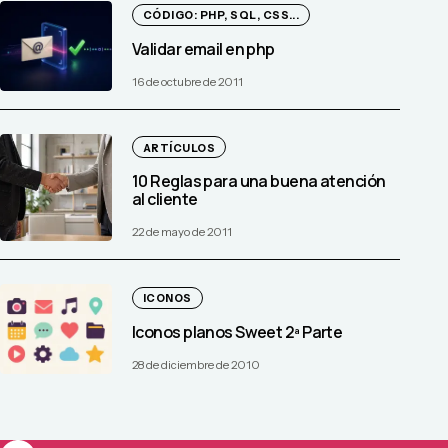
CÓDIGO: PHP, SQL, CSS...
Validar email en php
16 de octubre de 2011
ARTÍCULOS
10 Reglas para una buena atención
al cliente
22 de mayo de 2011
ICONOS
Iconos planos Sweet 2ª Parte
28 de diciembre de 2010