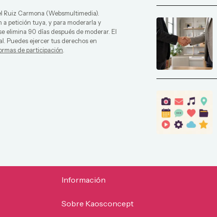
l Ruiz Carmona
(
Websmultimedia
).
 a petición tuya, y para moderarla y
 se elimina 90 días después de moderar. El
al. Puedes ejercer tus derechos en
ormas de participación
.
Información
Sobre Kaosconcept