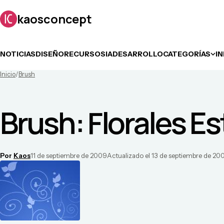
kaosconcept
NOTICIAS
DISEÑO
RECURSOS
IA
DESARROLLO
CATEGORÍAS
I
Inicio
/
Brush
Brush: Florales Es
Por
Kaos
11 de septiembre de 2009
Actualizado el
13 de septiembre de 20