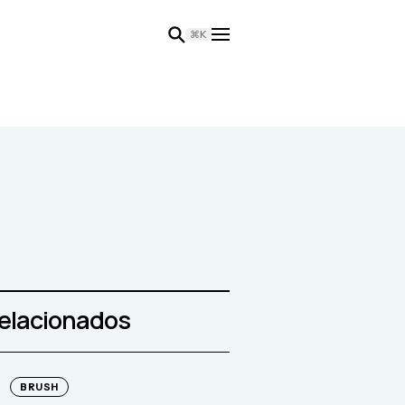
⌘K
relacionados
BRUSH