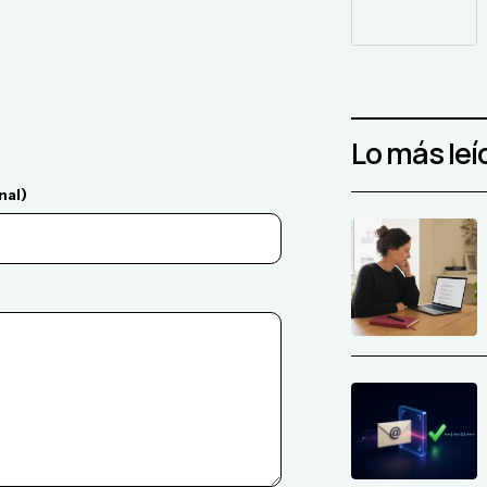
Lo más leí
nal)