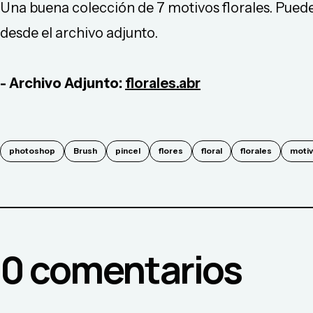
Una buena colección de 7 motivos florales. Puede
desde el archivo adjunto.
- Archivo Adjunto:
florales.abr
photoshop
Brush
pincel
flores
floral
florales
moti
0
comentario
s