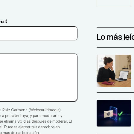
nal)
Lo más leí
l Ruiz Carmona
(
Websmultimedia
).
 a petición tuya, y para moderarla y
 se elimina 90 días después de moderar. El
al. Puedes ejercer tus derechos en
ormas de participación
.