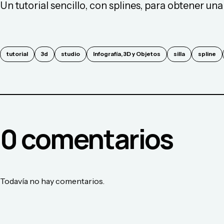
Un tutorial sencillo, con splines, para obtener una 
tutorial
3d
studio
Infografía, 3D y Objetos
silla
spline
0
comentario
s
Todavía no hay comentarios.