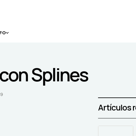
NFO
a con Splines
09
Artículos 