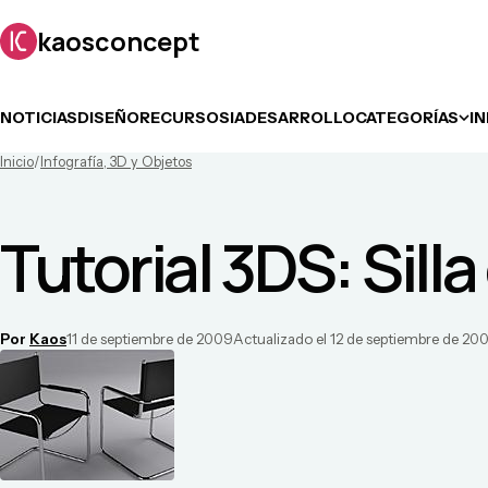
kaosconcept
NOTICIAS
DISEÑO
RECURSOS
IA
DESARROLLO
CATEGORÍAS
I
Inicio
/
Infografía, 3D y Objetos
Tutorial 3DS: Sill
Por
Kaos
11 de septiembre de 2009
Actualizado el
12 de septiembre de 20