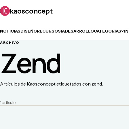
kaosconcept
NOTICIAS
DISEÑO
RECURSOS
IA
DESARROLLO
CATEGORÍAS
I
ARCHIVO
Zend
Artículos de Kaosconcept etiquetados con zend.
1
artículo