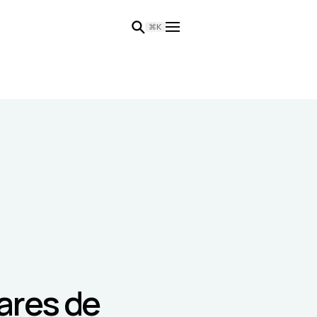
⌘K
ares de