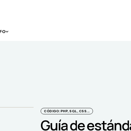
NFO
CÓDIGO: PHP, SQL, CSS...
Guía de estánd