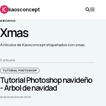
kaosconcept
ARCHIVO
Xmas
Artículos de Kaosconcept etiquetados con xmas.
3
artículo
s
TUTORIAL PHOTOSHOP
Tutorial Photoshop navideño
- Árbol de navidad
22 de diciembre de 2009