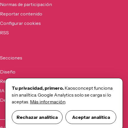
Normas de participación
Reportar contenido
Configurar cookies
RSS
Secciones
Diseño
Recursos
Tu privacidad, primero.
Kaosconcept funciona
IA
sin analítica. Google Analytics solo se carga si lo
Desarrollo
aceptas.
Más información
.
Rechazar analítica
Aceptar analítica
©
2026
Kaosconcept