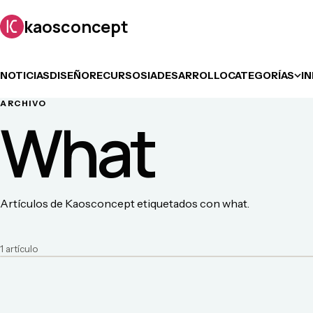
kaosconcept
NOTICIAS
DISEÑO
RECURSOS
IA
DESARROLLO
CATEGORÍAS
I
ARCHIVO
What
Artículos de Kaosconcept etiquetados con what.
1
artículo