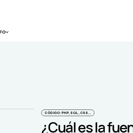
NFO
CÓDIGO: PHP, SQL, CSS...
¿Cuál es la fue