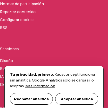
Normas de participación
Reportar contenido
Configurar cookies
RSS
Secciones
Diseño
Recursos
Tu privacidad, primero.
Kaosconcept funciona
IA
sin analítica. Google Analytics solo se carga si lo
Desarrollo
aceptas.
Más información
.
Rechazar analítica
Aceptar analítica
©
2026
Kaosconcept