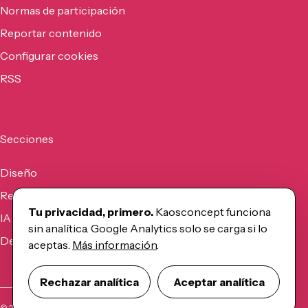
Normas de participación
Reportar contenido
Configurar cookies
RSS
Secciones
Diseño
Recursos
Tu privacidad, primero.
Kaosconcept funciona
IA
sin analítica. Google Analytics solo se carga si lo
Desarrollo
aceptas.
Más información
.
Rechazar analítica
Aceptar analítica
©
2026
Kaosconcept