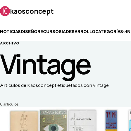
kaosconcept
NOTICIAS
DISEÑO
RECURSOS
IA
DESARROLLO
CATEGORÍAS
I
ARCHIVO
Vintage
Artículos de Kaosconcept etiquetados con vintage.
6
artículo
s