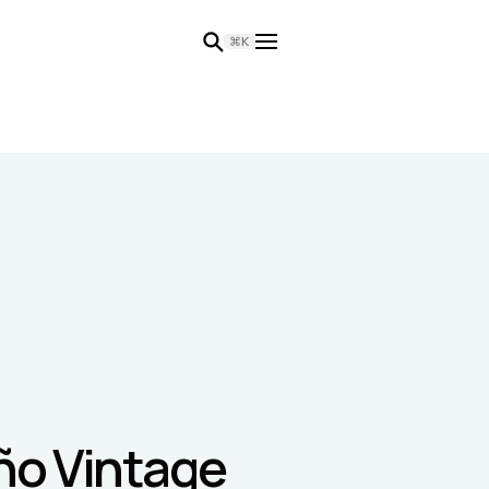
⌘K
eño Vintage