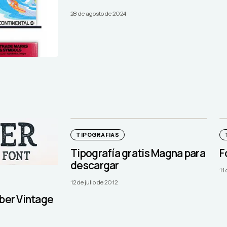
28 de agosto de 2024
TIPOGRAFIAS
Tipografía gratis Magna para
F
descargar
11
12 de julio de 2012
rber Vintage