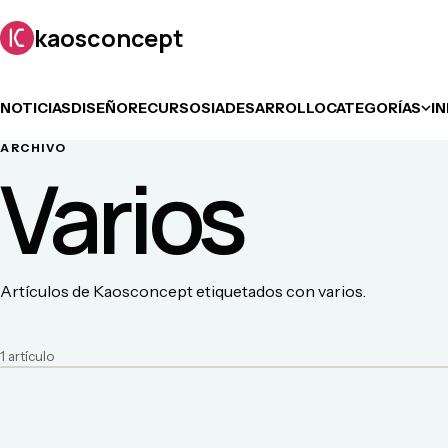
kaosconcept
NOTICIAS
DISEÑO
RECURSOS
IA
DESARROLLO
CATEGORÍAS
I
ARCHIVO
Varios
Artículos de Kaosconcept etiquetados con varios.
1
artículo