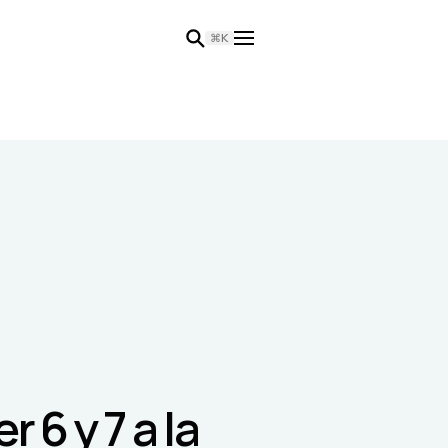
⌘K
 6 y 7 a la