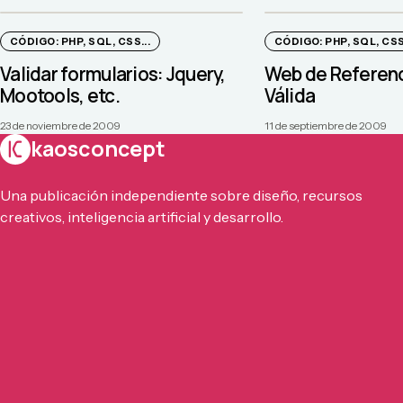
CÓDIGO: PHP, SQL, CSS...
CÓDIGO: PHP, SQL, CSS.
Validar formularios: Jquery,
Web de Referen
Mootools, etc.
Válida
23 de noviembre de 2009
11 de septiembre de 2009
kaosconcept
Una publicación independiente sobre diseño, recursos
creativos, inteligencia artificial y desarrollo.