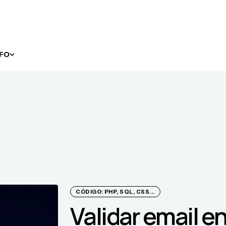
NFO
CÓDIGO: PHP, SQL, CSS...
Validar email e