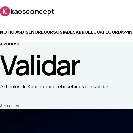
kaosconcept
NOTICIAS
DISEÑO
RECURSOS
IA
DESARROLLO
CATEGORÍAS
I
ARCHIVO
Validar
Artículos de Kaosconcept etiquetados con validar.
3
artículo
s