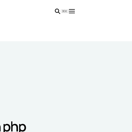
⌘K
n php