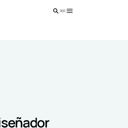
⌘K
iseñador