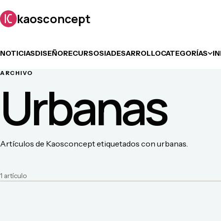
kaosconcept
NOTICIAS
DISEÑO
RECURSOS
IA
DESARROLLO
CATEGORÍAS
I
ARCHIVO
Urbanas
Artículos de Kaosconcept etiquetados con urbanas.
1
artículo