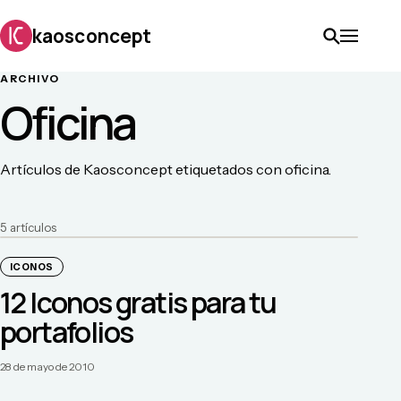
kaosconcept
ARCHIVO
Oficina
Artículos de Kaosconcept etiquetados con oficina.
5
artículo
s
ICONOS
12 Iconos gratis para tu
portafolios
28 de mayo de 2010