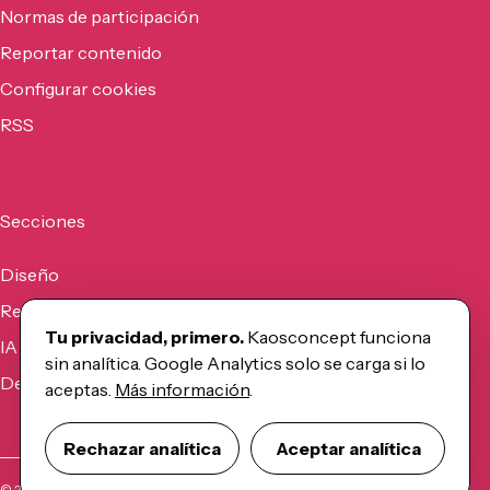
Normas de participación
Reportar contenido
Configurar cookies
RSS
Secciones
Diseño
Recursos
Tu privacidad, primero.
Kaosconcept funciona
IA
sin analítica. Google Analytics solo se carga si lo
Desarrollo
aceptas.
Más información
.
Rechazar analítica
Aceptar analítica
©
2026
Kaosconcept