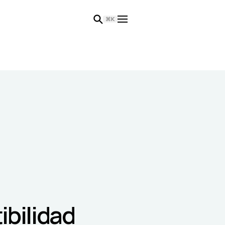
⌘K
ibilidad