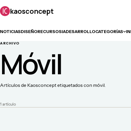
kaosconcept
NOTICIAS
DISEÑO
RECURSOS
IA
DESARROLLO
CATEGORÍAS
I
ARCHIVO
Móvil
Artículos de Kaosconcept etiquetados con móvil.
1
artículo