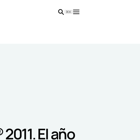
⌘K
2011. El año