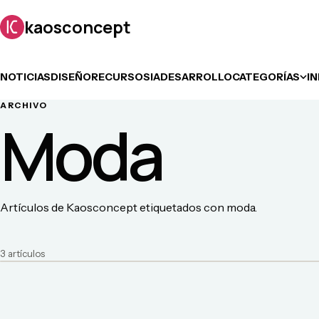
kaosconcept
NOTICIAS
DISEÑO
RECURSOS
IA
DESARROLLO
CATEGORÍAS
I
ARCHIVO
Moda
Artículos de Kaosconcept etiquetados con moda.
3
artículo
s