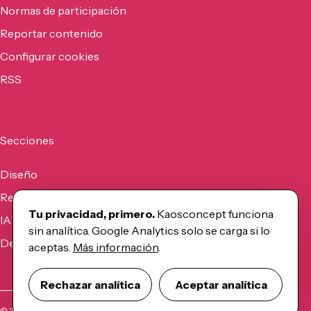
Normas de participación
Reportar contenido
Configurar cookies
RSS
Secciones
Diseño
Recursos
Tu privacidad, primero.
Kaosconcept funciona
IA
sin analítica. Google Analytics solo se carga si lo
Desarrollo
aceptas.
Más información
.
Rechazar analítica
Aceptar analítica
©
2026
Kaosconcept