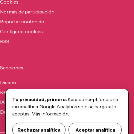
Cookies
Normas de participación
Reportar contenido
Configurar cookies
RSS
Secciones
Diseño
Recursos
Tu privacidad, primero.
Kaosconcept funciona
IA
sin analítica. Google Analytics solo se carga si lo
Desarrollo
aceptas.
Más información
.
Rechazar analítica
Aceptar analítica