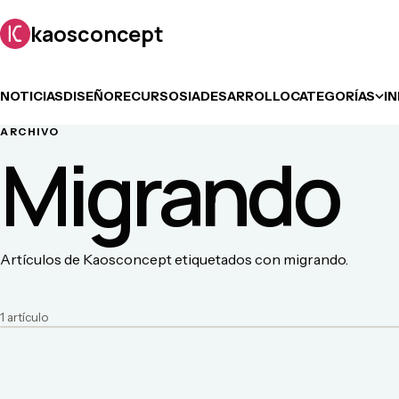
kaosconcept
NOTICIAS
DISEÑO
RECURSOS
IA
DESARROLLO
CATEGORÍAS
I
ARCHIVO
Migrando
Artículos de Kaosconcept etiquetados con migrando.
1
artículo