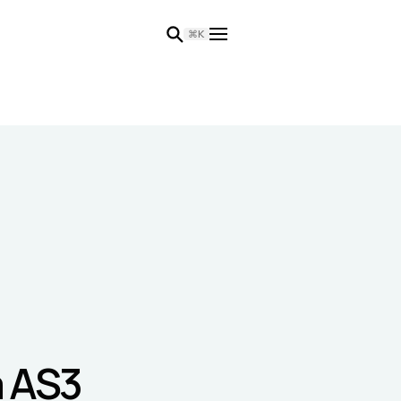
⌘K
a AS3