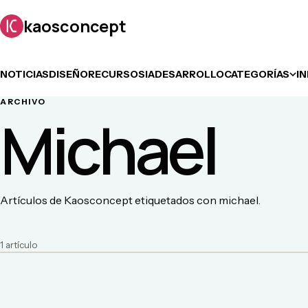
kaosconcept
NOTICIAS
DISEÑO
RECURSOS
IA
DESARROLLO
CATEGORÍAS
I
ARCHIVO
Michael
Artículos de Kaosconcept etiquetados con michael.
1
artículo