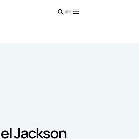
⌘K
ael Jackson