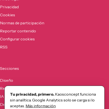
Privacidad
Cookies
Normas de participación
Reportar contenido
Configurar cookies
RSS
Secciones
Diseño
Recursos
Tu privacidad, primero.
Kaosconcept funciona
IA
sin analítica. Google Analytics solo se carga si lo
Desarrollo
aceptas.
Más información
.