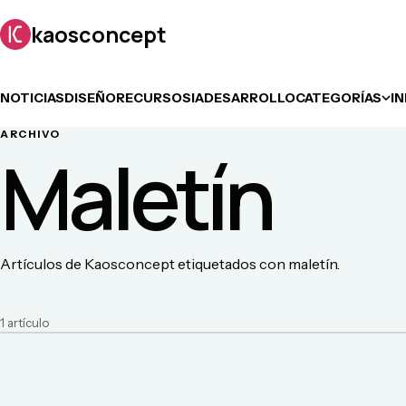
kaosconcept
NOTICIAS
DISEÑO
RECURSOS
IA
DESARROLLO
CATEGORÍAS
I
ARCHIVO
Maletín
Artículos de Kaosconcept etiquetados con maletín.
1
artículo