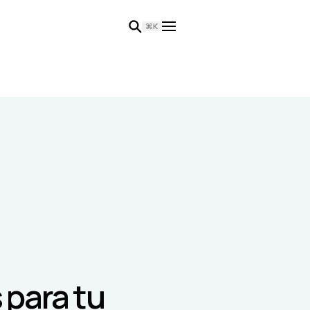
⌘K
 para tu