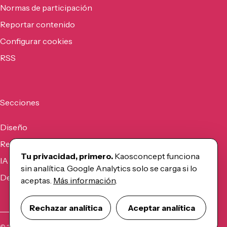
Normas de participación
Reportar contenido
Configurar cookies
RSS
Secciones
Diseño
Recursos
Tu privacidad, primero.
Kaosconcept funciona
IA
sin analítica. Google Analytics solo se carga si lo
Desarrollo
aceptas.
Más información
.
Rechazar analítica
Aceptar analítica
©
2026
Kaosconcept